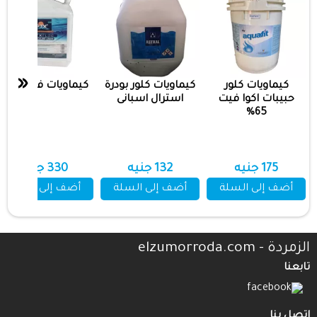
عرض المزيد
«
كيماويات كلور
كيماويات كلور بودرة
كيماويات فلوك ptx
حبيبات اكوا فيت
استرال اسبانى
65%
175 جنيه
132 جنيه
330 جنيه
أضف إلى السلة
أضف إلى السلة
أضف إلى السلة
الزمردة - elzumorroda.com
تابعنا
اتصل بنا