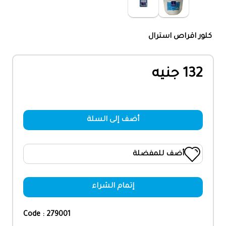
كلور اقراص استرال
132 جنيه
أضف إلى السلة
أضف للمفضلة
إتمام الشراء
Code : 279001