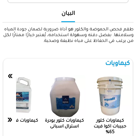
البيان
طقم فحص الحموضة والكلور هو أداة ضرورية لضمان جودة المياه
وسلامتها. بفضل دقته وسهولة استخدامه، يُعتبر خيارًا ممتازًا لكل
من يرغب في الحفاظ على مياه نظيفة وصحية.
كيماويات
»
«
كيماويات كلور
كيماويات كلور بودرة
كيماويات فلوك ptx
حبيبات اكوا فيت
استرال اسبانى
65%