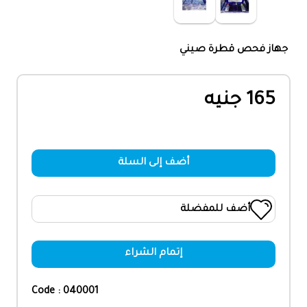
جهاز فحص قطرة صيني
165 جنيه
أضف إلى السلة
أضف للمفضلة
إتمام الشراء
Code : 040001